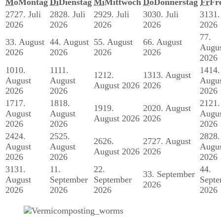
Mo
Montag
Di
Dienstag
Mi
Mittwoch
Do
Donnerstag
Fr
Fr
27
27. Juli
28
28. Juli
29
29. Juli
30
30. Juli
31
31.
2026
2026
2026
2026
2026
7
7.
3
3. August
4
4. August
5
5. August
6
6. August
Augu
2026
2026
2026
2026
2026
10
10.
11
11.
14
14.
12
12.
13
13. August
August
August
Augu
August 2026
2026
2026
2026
2026
17
17.
18
18.
21
21.
19
19.
20
20. August
August
August
Augu
August 2026
2026
2026
2026
2026
24
24.
25
25.
28
28.
26
26.
27
27. August
August
August
Augu
August 2026
2026
2026
2026
2026
31
31.
1
1.
2
2.
4
4.
3
3. September
August
September
September
Septe
2026
2026
2026
2026
2026