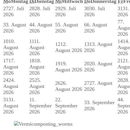
Mo
Montag
Di
Dienstag
Mi
Mittwoch
Do
Donnerstag
Fr
Fr
27
27. Juli
28
28. Juli
29
29. Juli
30
30. Juli
31
31.
2026
2026
2026
2026
2026
7
7.
3
3. August
4
4. August
5
5. August
6
6. August
Augu
2026
2026
2026
2026
2026
10
10.
11
11.
14
14.
12
12.
13
13. August
August
August
Augu
August 2026
2026
2026
2026
2026
17
17.
18
18.
21
21.
19
19.
20
20. August
August
August
Augu
August 2026
2026
2026
2026
2026
24
24.
25
25.
28
28.
26
26.
27
27. August
August
August
Augu
August 2026
2026
2026
2026
2026
31
31.
1
1.
2
2.
4
4.
3
3. September
August
September
September
Septe
2026
2026
2026
2026
2026