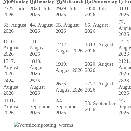
Mo
Montag
Di
Dienstag
Mi
Mittwoch
Do
Donnerstag
Fr
Fr
27
27. Juli
28
28. Juli
29
29. Juli
30
30. Juli
31
31.
2026
2026
2026
2026
2026
7
7.
3
3. August
4
4. August
5
5. August
6
6. August
Augu
2026
2026
2026
2026
2026
10
10.
11
11.
14
14.
12
12.
13
13. August
August
August
Augu
August 2026
2026
2026
2026
2026
17
17.
18
18.
21
21.
19
19.
20
20. August
August
August
Augu
August 2026
2026
2026
2026
2026
24
24.
25
25.
28
28.
26
26.
27
27. August
August
August
Augu
August 2026
2026
2026
2026
2026
31
31.
1
1.
2
2.
4
4.
3
3. September
August
September
September
Septe
2026
2026
2026
2026
2026