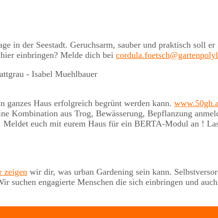
nlage in der Seestadt. Geruchsarm, sauber und praktisch soll
 hier einbringen? Melde dich bei
cordula.foetsch@gartenpoly
ein ganzes Haus erfolgreich begrünt werden kann.
www.50gh.a
ne Kombination aus Trog, Bewässerung, Bepflanzung anmelden
. Meldet euch mit eurem Haus für ein BERTA-Modul an ! Las
r zeigen
wir dir, was urban Gardening sein kann. Selbstverso
b. Wir suchen engagierte Menschen die sich einbringen und a