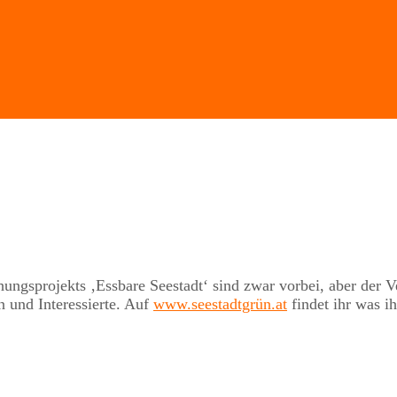
gsprojekts ‚Essbare Seestadt‘ sind zwar vorbei, aber der Ve
n und Interessierte. Auf
www.seestadtgrün.at
findet ihr was ih