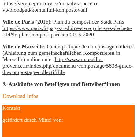
https://verejneprostory.cz/odpady-a-pece-o-
vp/bioodpad/komunitni-kompostovani
Ville de Paris
(2016): Plan du compost der Stadt Paris
https://www.paris.fr/pages/reduire-et-recycler-ses-dechets-
114#le-plan-compost-parisien-2016-2020
Ville de Marseille
: Guide pratique de compostage collectif
(Anleitung zum gemeinschaftlichen Kompostieren in
Marseille) online unter
http://www.marseille-
provence.fr/index.php/documents/compostage/5838-guide-
du-compostage-collectif/file
&
Auskünfte von Beteiligten und Betreiber*innen
Download Infos
Kontakt
gefördert durch Mittel von: