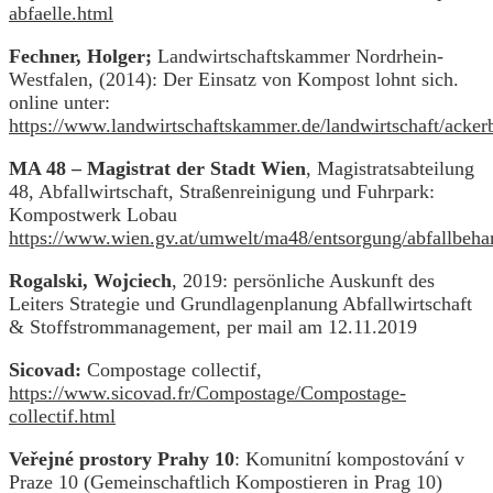
abfaelle.html
Fechner, Holger;
Landwirtschaftskammer Nordrhein-
Westfalen, (2014): Der Einsatz von Kompost lohnt sich.
online unter:
https://www.landwirtschaftskammer.de/landwirtschaft/acke
MA 48 – Magistrat der Stadt Wien
, Magistratsabteilung
48, Abfallwirtschaft, Straßenreinigung und Fuhrpark:
Kompostwerk Lobau
https://www.wien.gv.at/umwelt/ma48/entsorgung/abfallbeh
Rogalski, Wojciech
, 2019: persönliche Auskunft des
Leiters Strategie und Grundlagenplanung Abfallwirtschaft
& Stoffstrommanagement, per mail am 12.11.2019
Sicovad:
Compostage collectif,
https://www.sicovad.fr/Compostage/Compostage-
collectif.html
Veřejné prostory Prahy 10
: Komunitní kompostování v
Praze 10 (Gemeinschaftlich Kompostieren in Prag 10)