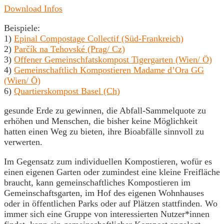
Download Infos
Beispiele:
1)
Epinal Compostage Collectif (Süd-Frankreich)
2)
Parčík na Tehovské (Prag/ Cz)
3)
Offener Gemeinschfatskompost Tigergarten (Wien/ Ö)
4)
Gemeinschaftlich Kompostieren Madame d’Ora GG
(Wien/ Ö)
6)
Quartierskompost Basel (Ch)
gesunde Erde zu gewinnen, die Abfall-Sammelquote zu
erhöhen und Menschen, die bisher keine Möglichkeit
hatten einen Weg zu bieten, ihre Bioabfälle sinnvoll zu
verwerten.
Im Gegensatz zum individuellen Kompostieren, wofür es
einen eigenen Garten oder zumindest eine kleine Freifläche
braucht, kann gemeinschaftliches Kompostieren im
Gemeinschaftsgarten, im Hof des eigenen Wohnhauses
oder in öffentlichen Parks oder auf Plätzen stattfinden. Wo
immer sich eine Gruppe von interessierten Nutzer*innen