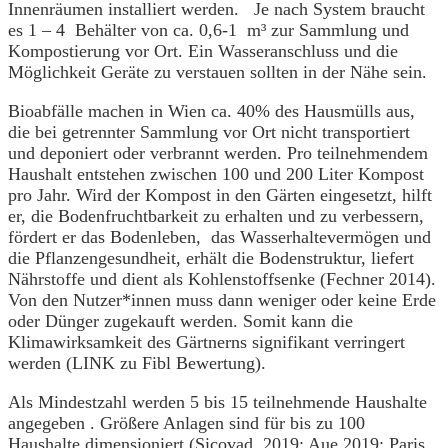
Innenräumen installiert werden. Je nach System braucht
es 1 – 4 Behälter von ca. 0,6-1 m³ zur Sammlung und
Kompostierung vor Ort. Ein Wasseranschluss und die
Möglichkeit Geräte zu verstauen sollten in der Nähe sein.
Bioabfälle machen in Wien ca. 40% des Hausmülls aus,
die bei getrennter Sammlung vor Ort nicht transportiert
und deponiert oder verbrannt werden. Pro teilnehmendem
Haushalt entstehen zwischen 100 und 200 Liter Kompost
pro Jahr. Wird der Kompost in den Gärten eingesetzt, hilft
er, die Bodenfruchtbarkeit zu erhalten und zu verbessern,
fördert er das Bodenleben, das Wasserhaltevermögen und
die Pflanzengesundheit, erhält die Bodenstruktur, liefert
Nährstoffe und dient als Kohlenstoffsenke (Fechner 2014).
Von den Nutzer*innen muss dann weniger oder keine Erde
oder Dünger zugekauft werden. Somit kann die
Klimawirksamkeit des Gärtnerns signifikant verringert
werden (LINK zu Fibl Bewertung).
Als Mindestzahl werden 5 bis 15 teilnehmende Haushalte
angegeben . Größere Anlagen sind für bis zu 100
Haushalte dimensioniert (Sicovad, 2019; Aue 2019; Paris,