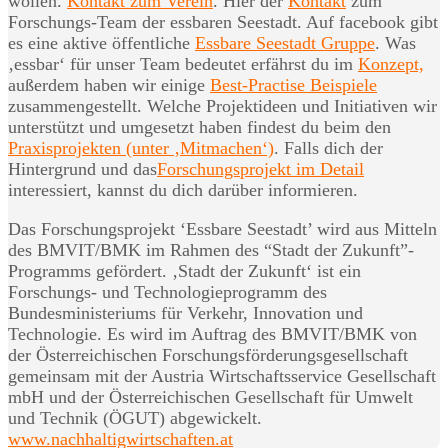
wollen.
Kontakt zum Verein
. Hier der
Kontakt
zum
Forschungs-Team der essbaren Seestadt. Auf facebook gibt
es eine aktive öffentliche
Essbare Seestadt Gruppe
. Was
‚essbar‘ für unser Team bedeutet erfährst du im
Konzept,
außerdem haben wir einige
Best-Practise Beispiele
zusammengestellt. Welche Projektideen und Initiativen wir
unterstützt und umgesetzt haben findest du beim den
Praxisprojekten (unter ‚Mitmachen‘)
. Falls dich der
Hintergrund und das
Forschungsprojekt im Detail
interessiert, kannst du dich darüber informieren.
Das Forschungsprojekt ‘Essbare Seestadt’ wird aus Mitteln
des BMVIT/BMK im Rahmen des “Stadt der Zukunft”-
Programms gefördert. ‚Stadt der Zukunft‘ ist ein
Forschungs- und Technologieprogramm des
Bundesministeriums für Verkehr, Innovation und
Technologie. Es wird im Auftrag des BMVIT/BMK von
der Österreichischen Forschungsförderungsgesellschaft
gemeinsam mit der Austria Wirtschaftsservice Gesellschaft
mbH und der Österreichischen Gesellschaft für Umwelt
und Technik (ÖGUT) abgewickelt.
www.nachhaltigwirtschaften.at