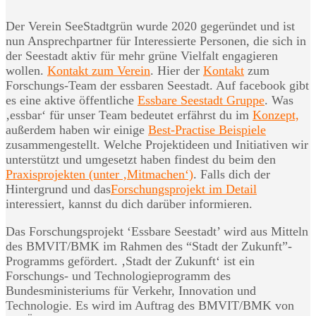
Der Verein SeeStadtgrün wurde 2020 gegeründet und ist
nun Ansprechpartner für Interessierte Personen, die sich in
der Seestadt aktiv für mehr grüne Vielfalt engagieren
wollen.
Kontakt zum Verein
. Hier der
Kontakt
zum
Forschungs-Team der essbaren Seestadt. Auf facebook gibt
es eine aktive öffentliche
Essbare Seestadt Gruppe
. Was
‚essbar‘ für unser Team bedeutet erfährst du im
Konzept,
außerdem haben wir einige
Best-Practise Beispiele
zusammengestellt. Welche Projektideen und Initiativen wir
unterstützt und umgesetzt haben findest du beim den
Praxisprojekten (unter ‚Mitmachen‘)
. Falls dich der
Hintergrund und das
Forschungsprojekt im Detail
interessiert, kannst du dich darüber informieren.
Das Forschungsprojekt ‘Essbare Seestadt’ wird aus Mitteln
des BMVIT/BMK im Rahmen des “Stadt der Zukunft”-
Programms gefördert. ‚Stadt der Zukunft‘ ist ein
Forschungs- und Technologieprogramm des
Bundesministeriums für Verkehr, Innovation und
Technologie. Es wird im Auftrag des BMVIT/BMK von