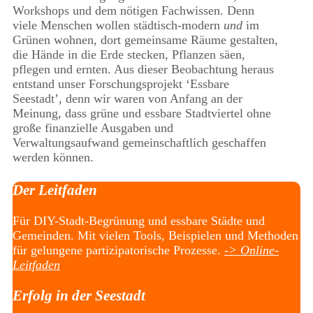
Workshops und dem nötigen Fachwissen. Denn
viele Menschen wollen städtisch-modern
und
im
Grünen wohnen, dort gemeinsame Räume gestalten,
die Hände in die Erde stecken, Pflanzen säen,
pflegen und ernten. Aus dieser Beobachtung heraus
entstand unser Forschungsprojekt ‘Essbare
Seestadt’, denn wir waren von Anfang an der
Meinung, dass grüne und essbare Stadtviertel ohne
große finanzielle Ausgaben und
Verwaltungsaufwand gemeinschaftlich geschaffen
werden können.
Der Leitfaden
Für DIY-Stadt-Begrünung und essbare Städte und
Gemeinden. Mit vielen Tools, Beispielen und Methoden
für gelungene partizipatorische Prozesse.
-> Online-
Leitfaden
Erfolg in der Seestadt