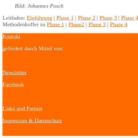
Bild: Johannes Posch
Leitfaden:
Einführung
|
Phase 1
|
Phase 2
|
Phase 3
|
Phase 
Methodenkoffer zu
Phase 1
|
Phase2
|
Phase 3
|
Phase 4
Kontakt
gefördert durch Mittel von:
Newsletter
Facebook
Links und Partner
Impressum & Datenschutz