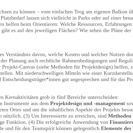
chsen zu können – vom einfachen Trog am eigenen Balkon ü
Platzbedarf lassen sich vielleicht in Parks oder auf einer b
en helfen beim Orientieren: Welche Ressourcen, Erfahrungen
t es auf den jeweiligen Flächen? Wie sehen die Pläne der G
ares Verständnis davon, welche Kosten und welcher Nutzen du
i der Planung auch rechtliche Rahmenbedingungen und Regulie
r Projekt-Canvas (siehe Methoden für Projektdesign) helfen,
ellen. Mit niederschwelligen Mitteln wie einer Kurzdarstell
nd Entscheidungsträger*innen gut angesprechen und für das P
 Kernaktivitäten grob in fünf Bereiche unterscheiden:
fen Instrumente aus dem
Projektdesign und -management
sow
eten Ortes und um die inhaltlichen Aspekte des Projekts besse
nützlich. (3) Um Interessierte zu erreichen, sind
Methoden f
tige Funktion. (4) Die erfolgreiche Anwendung von
Finanzie
ele und für den Teamspirit können gelegentlich
Elemente des 