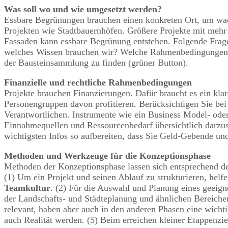
Was soll wo und wie umgesetzt werden?
Essbare Begrünungen brauchen einen konkreten Ort, um wa
Projekten wie Stadtbauernhöfen. Größere Projekte mit mehr 
Fassaden kann essbare Begrünung entstehen. Folgende Frag
welches Wissen brauchen wir? Welche Rahmenbedingungen gib
der Bausteinsammlung zu finden (grüner Button).
Finanzielle und rechtliche Rahmenbedingungen
Projekte brauchen Finanzierungen. Dafür braucht es ein kl
Personengruppen davon profitieren. Berücksichtigen Sie be
Verantwortlichen. Instrumente wie ein Business Model- ode
Einnahmequellen und Ressourcenbedarf übersichtlich darzust
wichtigsten Infos so aufbereiten, dass Sie Geld-Gebende u
Methoden und Werkzeuge für die Konzeptionsphase
Methoden der Konzeptionsphase lassen sich entsprechend den
(1) Um ein Projekt und seinen Ablauf zu strukturieren, hel
Teamkultur
. (2) Für die Auswahl und Planung eines geeign
der Landschafts- und Städteplanung und ähnlichen Bereichen 
relevant, haben aber auch in den anderen Phasen eine wich
auch Realität werden. (5) Beim erreichen kleiner Etappenzi