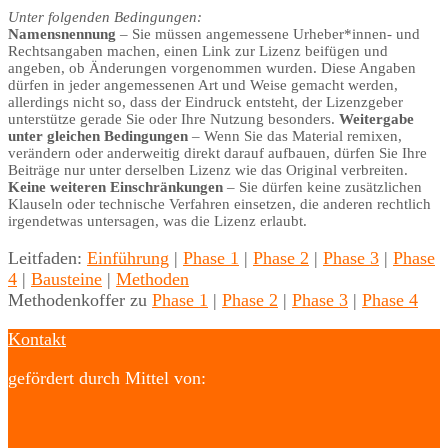
Unter folgenden Bedingungen:
Namensnennung
– Sie müssen angemessene Urheber*innen- und
Rechtsangaben machen, einen Link zur Lizenz beifügen und
angeben, ob Änderungen vorgenommen wurden. Diese Angaben
dürfen in jeder angemessenen Art und Weise gemacht werden,
allerdings nicht so, dass der Eindruck entsteht, der Lizenzgeber
unterstütze gerade Sie oder Ihre Nutzung besonders.
Weitergabe
unter gleichen Bedingungen
– Wenn Sie das Material remixen,
verändern oder anderweitig direkt darauf aufbauen, dürfen Sie Ihre
Beiträge nur unter derselben Lizenz wie das Original verbreiten.
Keine weiteren Einschränkungen
– Sie dürfen keine zusätzlichen
Klauseln oder technische Verfahren einsetzen, die anderen rechtlich
irgendetwas untersagen, was die Lizenz erlaubt.
Leitfaden:
Einführung
|
Phase 1
|
Phase 2
|
Phase 3
|
Phase
4
|
Bausteine
|
Methoden
Methodenkoffer zu
Phase 1
|
Phase 2
|
Phase 3
|
Phase 4
Kontakt
gefördert durch Mittel von: