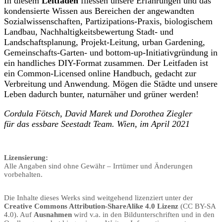
In diesem
Leitfaden
fliessen unsere Erfahrungen und das
kondensierte Wissen aus Bereichen der angewandten
Sozialwissenschaften, Partizipations-Praxis, biologischem
Landbau, Nachhaltigkeitsbewertung Stadt- und
Landschaftsplanung, Projekt-Leitung, urban Gardening,
Gemeinschafts-Garten- und bottom-up-Initiativgründung in
ein handliches DIY-Format zusammen. Der Leitfaden ist
ein Common-Licensed online Handbuch, gedacht zur
Verbreitung und Anwendung. Mögen die Städte und unsere
Leben dadurch bunter, naturnäher und grüner werden!
Cordula Fötsch,
David Marek und
Dorothea Ziegler
für das essbare Seestadt Team. Wien, im April 2021
Lizensierung:
Alle Angaben sind ohne Gewähr – Irrtümer und Änderungen
vorbehalten.
Die Inhalte dieses Werks sind weitgehend lizenziert unter der
Creative Commons Attribution-ShareAlike 4.0 Lizenz
(CC BY-SA
4.0). Auf
Ausnahmen
wird v.a. in den Bildunterschriften und in den