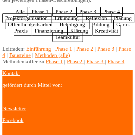
Alle
Phase 1
Phase 2
Phase 3
Phase 4
Projektorganisation
Erkundung
Reflexion
Planung
Öffentlichkeitsarbeit
Beteiligung
Bildung
Gärtn.
Praxis
Finanzierung
Klärung
Kreativität
Teamkultur
Leitfaden:
Einführung
|
Phase 1
|
Phase 2
|
Phase 3
|
Phase
4
|
Bausteine
|
Methoden (alle)
Methodenkoffer zu
Phase 1
|
Phase2
|
Phase 3
|
Phase 4
Kontakt
gefördert durch Mittel von:
Newsletter
Facebook