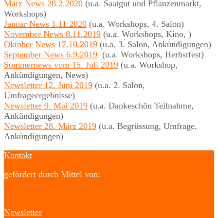
März News 28.2.2020
(u.a. Saatgut und Pflanzenmarkt,
Workshops)
Januar News 1.11.2020
(u.a. Workshops, 4. Salon)
November News 8.11.2019
(u.a. Workshops, Kino, )
Oktober News 17.10.2019
(u.a. 3. Salon, Ankündigungen)
September News 6.9.2019
(u.a. Workshops, Herbstfest)
Sommernews vom 15. Juli 2019
(u.a. Workshop,
Ankündigungen, News)
Newsletter 12. Juni 2019
(u.a. 2. Salon,
Umfrageergebnisse)
Newsletter 9. Mai 2019
(u.a. Dankeschön Teilnahme,
Ankündigungen)
Newsletter 28. März 2019
(u.a. Begrüssung, Umfrage,
Ankündigungen)
Kontakt
gefördert durch Mittel von:
Newsletter