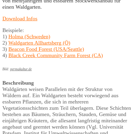
von mehrjährigem und essbarem Stockwerksanbau für
einen Waldgarten.
Download Infos
Beispiele:
1)
Holma (Schweden)
2)
Waldgarten Allhartsberg (Ö)
3)
Beacon Food Forest (USA/Seattle)
4)
Black Creek Community Farm Forest (CA)
Bild:
permakultur.de
Beschreibung
Waldgärten weisen Parallelen mit der Struktur von
Wäldern auf. Ein Waldgarten besteht vorwiegend aus
essbaren Pflanzen, die sich in mehreren
Vegetationsschichten zum Teil überlagern. Diese Schichten
bestehen aus Bäumen, Sträuchern, Stauden, Gemüse und
einjährigen Kräutern, die allesamt langfristig miteinander
angebaut und geerntet werden können (Vgl. Universität
Potsdam, Institut für Umweltwissenschaften und