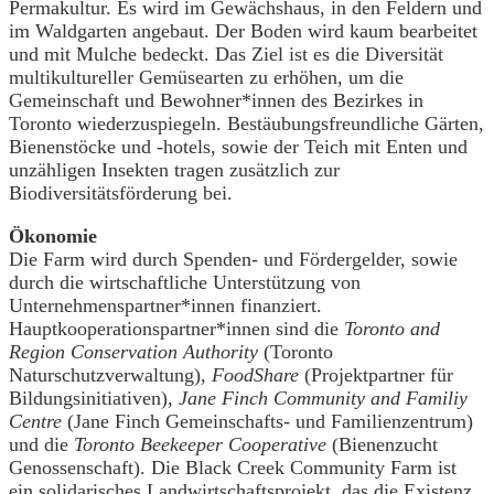
Permakultur. Es wird im Gewächshaus, in den Feldern und
im Waldgarten angebaut. Der Boden wird kaum bearbeitet
und mit Mulche bedeckt. Das Ziel ist es die Diversität
multikultureller Gemüsearten zu erhöhen, um die
Gemeinschaft und Bewohner*innen des Bezirkes in
Toronto wiederzuspiegeln. Bestäubungsfreundliche Gärten,
Bienenstöcke und -hotels, sowie der Teich mit Enten und
unzähligen Insekten tragen zusätzlich zur
Biodiversitätsförderung bei.
Ökonomie
Die Farm wird durch Spenden- und Fördergelder, sowie
durch die wirtschaftliche Unterstützung von
Unternehmenspartner*innen finanziert.
Hauptkooperationspartner*innen sind die
Toronto and
Region Conservation Authority
(Toronto
Naturschutzverwaltung),
FoodShare
(Projektpartner für
Bildungsinitiativen),
Jane Finch Community and Familiy
Centre
(Jane Finch Gemeinschafts- und Familienzentrum)
und die
Toronto Beekeeper Cooperative
(Bienenzucht
Genossenschaft). Die Black Creek Community Farm ist
ein solidarisches Landwirtschaftsprojekt, das die Existenz