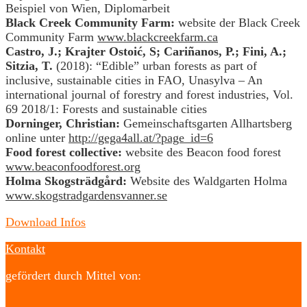
Beispiel von Wien, Diplomarbeit
Black Creek Community Farm:
website der Black Creek
Community Farm
www.blackcreekfarm.ca
Castro, J.; Krajter Ostoić, S; Cariñanos, P.; Fini, A.;
Sitzia, T.
(2018): “Edible” urban forests as part of
inclusive, sustainable cities in FAO, Unasylva – An
international journal of forestry and forest industries, Vol.
69 2018/1: Forests and sustainable cities
Dorninger, Christian:
Gemeinschaftsgarten Allhartsberg
online unter
http://gega4all.at/?page_id=6
Food forest collective:
website des Beacon food forest
www.beaconfoodforest.org
Holma Skogsträdgård:
Website des Waldgarten Holma
www.skogstradgardensvanner.se
Download Infos
Kontakt
gefördert durch Mittel von: