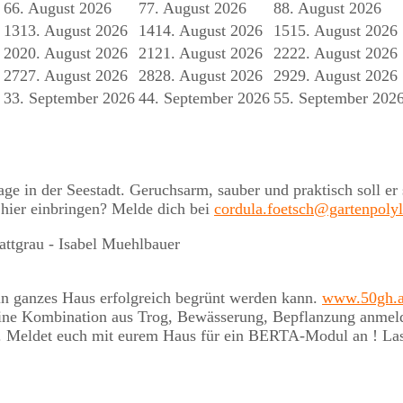
6
6. August 2026
7
7. August 2026
8
8. August 2026
13
13. August 2026
14
14. August 2026
15
15. August 2026
20
20. August 2026
21
21. August 2026
22
22. August 2026
27
27. August 2026
28
28. August 2026
29
29. August 2026
3
3. September 2026
4
4. September 2026
5
5. September 202
nlage in der Seestadt. Geruchsarm, sauber und praktisch soll
 hier einbringen? Melde dich bei
cordula.foetsch@gartenpoly
ein ganzes Haus erfolgreich begrünt werden kann.
www.50gh.a
ne Kombination aus Trog, Bewässerung, Bepflanzung anmelden
. Meldet euch mit eurem Haus für ein BERTA-Modul an ! Las