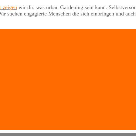
r zeigen
wir dir, was urban Gardening sein kann. Selbstverso
b. Wir suchen engagierte Menschen die sich einbringen und a