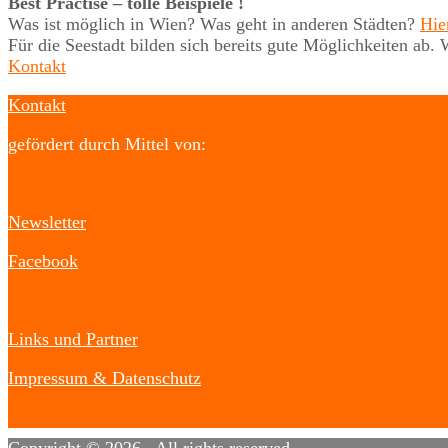
Best Practise – tolle Beispiele !
Was ist möglich in Wien? Was geht in anderen Städten?
Hie
Für die Seestadt bilden sich bereits gute Möglichkeiten a
Kontakt
Kontakt
gefördert durch Mittel von:
Newsletter
Facebook
Links und Partner
Impressum & Datenschutz
Copyright © 2026
. All rights reserved.