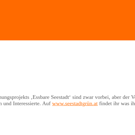
gsprojekts ‚Essbare Seestadt‘ sind zwar vorbei, aber der Ve
n und Interessierte. Auf
www.seestadtgrün.at
findet ihr was ih