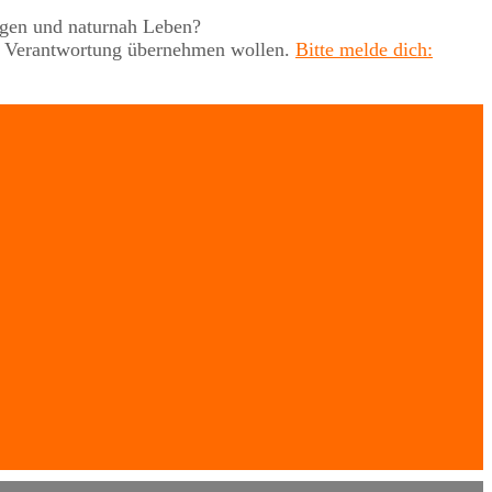
rgen und naturnah Leben?
uch Verantwortung übernehmen wollen.
Bitte melde dich: