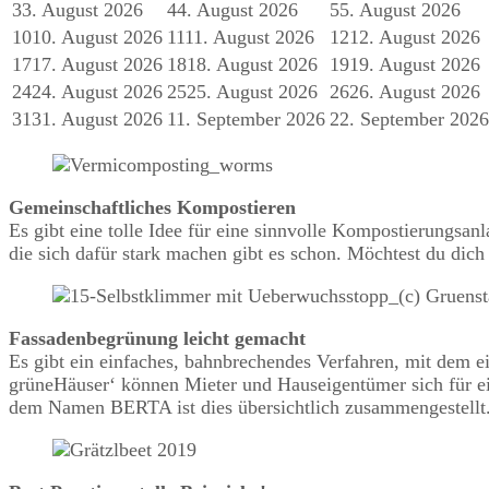
3
3. August 2026
4
4. August 2026
5
5. August 2026
10
10. August 2026
11
11. August 2026
12
12. August 2026
17
17. August 2026
18
18. August 2026
19
19. August 2026
24
24. August 2026
25
25. August 2026
26
26. August 2026
31
31. August 2026
1
1. September 2026
2
2. September 2026
Gemeinschaftliches Kompostieren
Es gibt eine tolle Idee für eine sinnvolle Kompostierungsa
die sich dafür stark machen gibt es schon. Möchtest du dich
Fassadenbegrünung leicht gemacht
Es gibt ein einfaches, bahnbrechendes Verfahren, mit dem 
grüneHäuser‘ können Mieter und Hauseigentümer sich für ei
dem Namen BERTA ist dies übersichtlich zusammengestellt