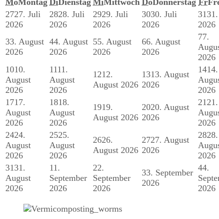
Mo
Montag
Di
Dienstag
Mi
Mittwoch
Do
Donnerstag
Fr
Fr
27
27. Juli
28
28. Juli
29
29. Juli
30
30. Juli
31
31.
2026
2026
2026
2026
2026
7
7.
3
3. August
4
4. August
5
5. August
6
6. August
Augu
2026
2026
2026
2026
2026
10
10.
11
11.
14
14.
12
12.
13
13. August
August
August
Augu
August 2026
2026
2026
2026
2026
17
17.
18
18.
21
21.
19
19.
20
20. August
August
August
Augu
August 2026
2026
2026
2026
2026
24
24.
25
25.
28
28.
26
26.
27
27. August
August
August
Augu
August 2026
2026
2026
2026
2026
31
31.
1
1.
2
2.
4
4.
3
3. September
August
September
September
Septe
2026
2026
2026
2026
2026