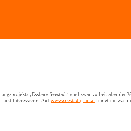
gsprojekts ‚Essbare Seestadt‘ sind zwar vorbei, aber der Ve
n und Interessierte. Auf
www.seestadtgrün.at
findet ihr was ih