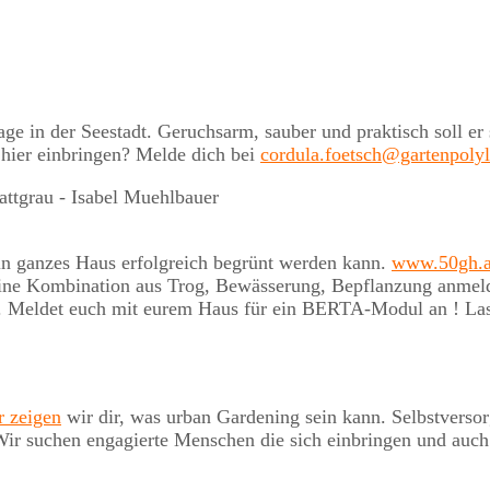
nlage in der Seestadt. Geruchsarm, sauber und praktisch soll
 hier einbringen? Melde dich bei
cordula.foetsch@gartenpoly
ein ganzes Haus erfolgreich begrünt werden kann.
www.50gh.a
ne Kombination aus Trog, Bewässerung, Bepflanzung anmelden
. Meldet euch mit eurem Haus für ein BERTA-Modul an ! Las
r zeigen
wir dir, was urban Gardening sein kann. Selbstverso
b. Wir suchen engagierte Menschen die sich einbringen und a