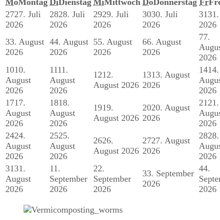
Mo
Montag
Di
Dienstag
Mi
Mittwoch
Do
Donnerstag
Fr
Fr
27
27. Juli
28
28. Juli
29
29. Juli
30
30. Juli
31
31.
2026
2026
2026
2026
2026
7
7.
3
3. August
4
4. August
5
5. August
6
6. August
Augu
2026
2026
2026
2026
2026
10
10.
11
11.
14
14.
12
12.
13
13. August
August
August
Augu
August 2026
2026
2026
2026
2026
17
17.
18
18.
21
21.
19
19.
20
20. August
August
August
Augu
August 2026
2026
2026
2026
2026
24
24.
25
25.
28
28.
26
26.
27
27. August
August
August
Augu
August 2026
2026
2026
2026
2026
31
31.
1
1.
2
2.
4
4.
3
3. September
August
September
September
Septe
2026
2026
2026
2026
2026