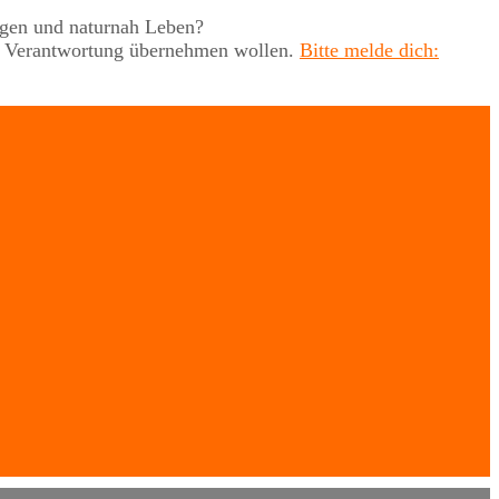
rgen und naturnah Leben?
uch Verantwortung übernehmen wollen.
Bitte melde dich: