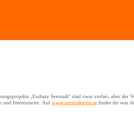
gsprojekts ‚Essbare Seestadt‘ sind zwar vorbei, aber der Ve
n und Interessierte. Auf
www.seestadtgrün.at
findet ihr was ih