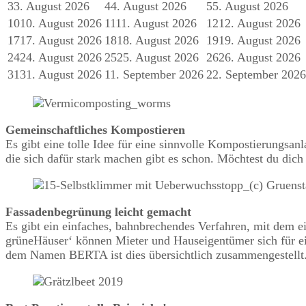
3
3. August 2026
4
4. August 2026
5
5. August 2026
10
10. August 2026
11
11. August 2026
12
12. August 2026
17
17. August 2026
18
18. August 2026
19
19. August 2026
24
24. August 2026
25
25. August 2026
26
26. August 2026
31
31. August 2026
1
1. September 2026
2
2. September 2026
Gemeinschaftliches Kompostieren
Es gibt eine tolle Idee für eine sinnvolle Kompostierungsa
die sich dafür stark machen gibt es schon. Möchtest du dich
Fassadenbegrünung leicht gemacht
Es gibt ein einfaches, bahnbrechendes Verfahren, mit dem 
grüneHäuser‘ können Mieter und Hauseigentümer sich für ei
dem Namen BERTA ist dies übersichtlich zusammengestellt