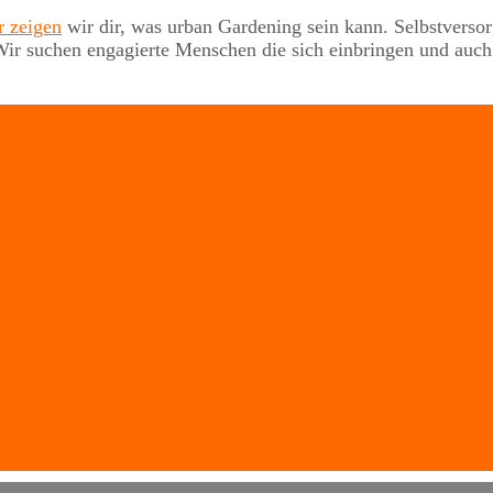
r zeigen
wir dir, was urban Gardening sein kann. Selbstverso
b. Wir suchen engagierte Menschen die sich einbringen und a