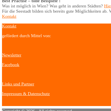
Best Practise – tolle Beispiele !
Was ist möglich in Wien? Was geht in anderen Städten?
Hie
Für die Seestadt bilden sich bereits gute Möglichkeiten a
Kontakt
Kontakt
gefördert durch Mittel von:
Newsletter
Facebook
Links und Partner
Impressum & Datenschutz
Copyright © 2026
. All rights reserved.