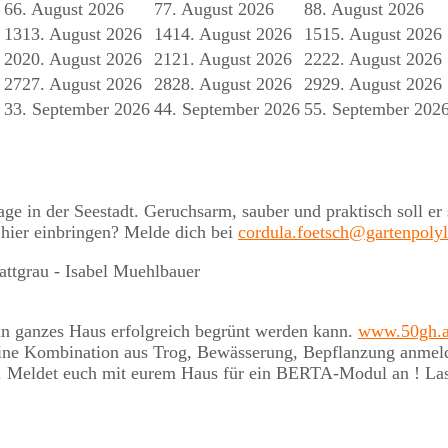
6
6. August 2026
7
7. August 2026
8
8. August 2026
13
13. August 2026
14
14. August 2026
15
15. August 2026
20
20. August 2026
21
21. August 2026
22
22. August 2026
27
27. August 2026
28
28. August 2026
29
29. August 2026
3
3. September 2026
4
4. September 2026
5
5. September 202
nlage in der Seestadt. Geruchsarm, sauber und praktisch soll
 hier einbringen? Melde dich bei
cordula.foetsch@gartenpoly
ein ganzes Haus erfolgreich begrünt werden kann.
www.50gh.a
ne Kombination aus Trog, Bewässerung, Bepflanzung anmelden
. Meldet euch mit eurem Haus für ein BERTA-Modul an ! Las