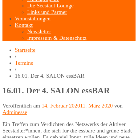
Die Seestadt Lounge
Links und Partner
Veranstaltungen
Kontakt
Newsletter
Impressum & Datenschutz
Startseite
/
Termine
/
16.01. Der 4. SALON essBAR
16.01. Der 4. SALON essBAR
Veröffentlich am
14. Februar 2020
11. März 2020
von
Adminesse
Ein Treffen zum Verdichten des Netzwerks der Aktiven
Seestädter*innen, die sich für die essbare und grüne Stadt
einsetzen wollen. Es gab viel Input, tolle Ideen und neue