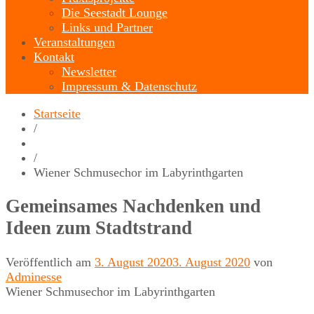
Die Seestadt Lounge
Links und Partner
Veranstaltungen
Kontakt
Newsletter
Impressum & Datenschutz
Startseite
/
/
Wiener Schmusechor im Labyrinthgarten
Gemeinsames Nachdenken und
Ideen zum Stadtstrand
Veröffentlich am
3. August 2020
3. August 2020
von
Adminesse
Wiener Schmusechor im Labyrinthgarten