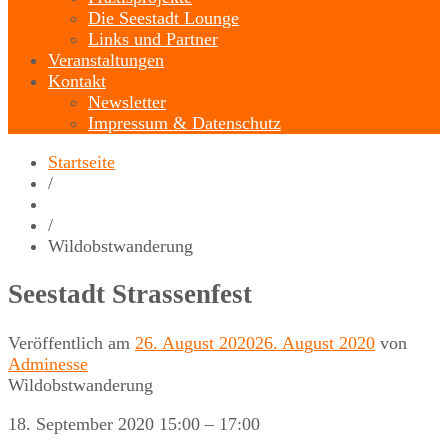
Die Seestadt Lounge
Links und Partner
Veranstaltungen
Kontakt
Newsletter
Impressum & Datenschutz
Startseite
/
/
Wildobstwanderung
Seestadt Strassenfest
Veröffentlich am
26. August 2020
26. August 2020
von
Adminesse
Wildobstwanderung
18. September 2020
15:00
–
17:00