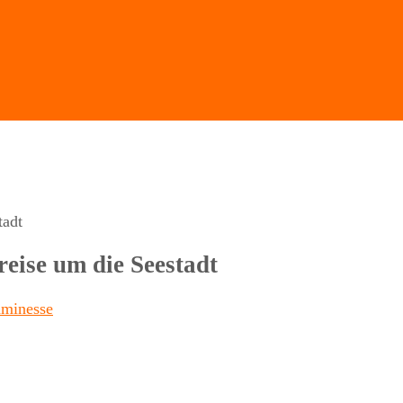
tadt
eise um die Seestadt
minesse