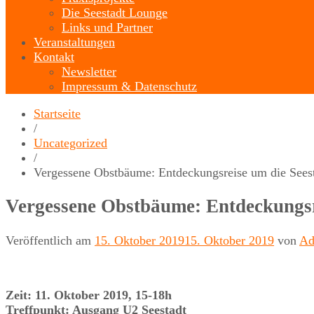
Die Seestadt Lounge
Links und Partner
Veranstaltungen
Kontakt
Newsletter
Impressum & Datenschutz
Startseite
/
Uncategorized
/
Vergessene Obstbäume: Entdeckungsreise um die Sees
Vergessene Obstbäume: Entdeckungsr
Veröffentlich am
15. Oktober 2019
15. Oktober 2019
von
Ad
Zeit: 11. Oktober 2019, 15-18h
Treffpunkt: Ausgang U2 Seestadt