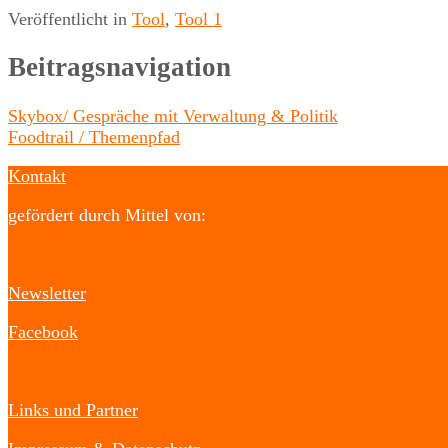
Veröffentlicht in
Tool
,
Tool 1
Beitragsnavigation
Skybox/ Gespräche mit Verwaltung & Politik
Foodtrail / Themenpfad
Kontakt
gefördert durch Mittel von:
Newsletter
Facebook
Links und Partner