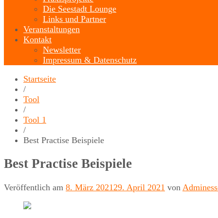
Die Seestadt Lounge
Links und Partner
Veranstaltungen
Kontakt
Newsletter
Impressum & Datenschutz
Startseite
/
Tool
/
Tool 1
/
Best Practise Beispiele
Best Practise Beispiele
Veröffentlich am
8. März 2021
29. April 2021
von
Adminess