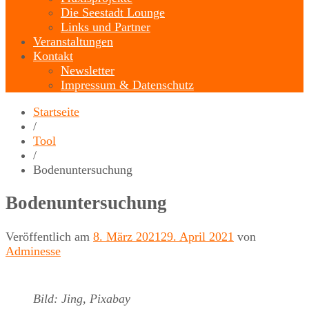
Die Seestadt Lounge
Links und Partner
Veranstaltungen
Kontakt
Newsletter
Impressum & Datenschutz
Startseite
/
Tool
/
Bodenuntersuchung
Bodenuntersuchung
Veröffentlich am
8. März 2021
29. April 2021
von
Adminesse
Bild: Jing, Pixabay