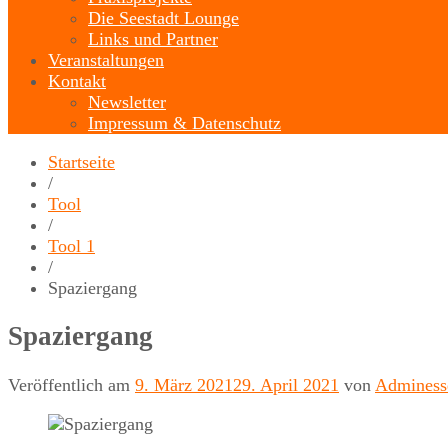
Die Seestadt Lounge
Links und Partner
Veranstaltungen
Kontakt
Newsletter
Impressum & Datenschutz
Startseite
/
Tool
/
Tool 1
/
Spaziergang
Spaziergang
Veröffentlich am
9. März 2021
29. April 2021
von
Adminess