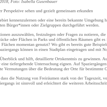
 2018, Foto: Isabella Gusenbauer
 Perspektive sehen und gezielt gemeinsam erkunden
ebiet kennenzulernen oder eine bereits bekannte Umgebung hin
rten Bürger*innen oder Zielgruppen durchgeführt werden.
tionen auszuwählen, festzulegen oder Fragen zu notieren, di
tücke oder Flächen in Parks und öffentlichen Räumen gibt e
Flächen momentan genutzt? Wo gibt es bereits gute Beispiele
paziergangs können in einen Stadtplan eingetragen und mit 
 Überblick und hilft, detaillierte Ortskenntnis zu gewinnen. 
ür eine tiefergehende Untersuchung eignen. Auf Spaziergäng
te Vermutungen über die Bedeutung der Orte für bestimmte G
t, dass die Nutzung von Freiräumen stark von der Tageszeit, 
rgangs ist sinnvoll und erleichtert die weiteren Arbeitsschri