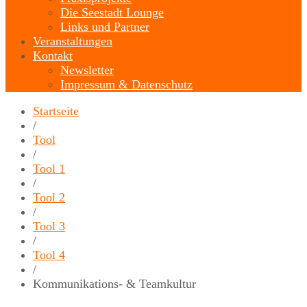
Die Seestadt Lounge
Links und Partner
Veranstaltungen
Kontakt
Newsletter
Impressum & Datenschutz
Startseite
/
Tool
/
Tool 1
/
Tool 2
/
Tool 3
/
Tool 4
/
Kommunikations- & Teamkultur