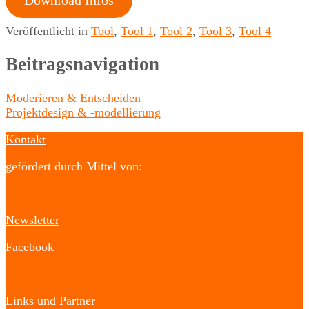
Download Infos
Veröffentlicht in
Tool
,
Tool 1
,
Tool 2
,
Tool 3
,
Tool 4
Beitragsnavigation
Moderieren & Entscheiden
Projektdesign & -modellierung
Kontakt
gefördert durch Mittel von:
Newsletter
Facebook
Links und Partner