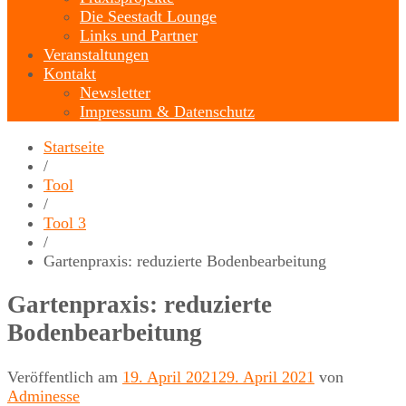
Die Seestadt Lounge
Links und Partner
Veranstaltungen
Kontakt
Newsletter
Impressum & Datenschutz
Startseite
/
Tool
/
Tool 3
/
Gartenpraxis: reduzierte Bodenbearbeitung
Gartenpraxis: reduzierte
Bodenbearbeitung
Veröffentlich am
19. April 2021
29. April 2021
von
Adminesse