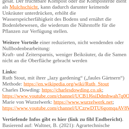
gesät. Der fruchtbare Kompost oder die Komposterde dient
als
Mulchschicht
, kann dadurch darunter keimende
Unkräuter unterdrücken, erhöht die
Wasserspeicherfähigkeit des Bodens und ernährt die
Bodenlebewesen, die wiederum die Nährstoffe für die
Pflanzen zur Verfügung stellen.
Weitere Vorteile
einer reduzierten, nicht wendenden oder
Nullbodenbearbeitung:
Kraft- und Zeitersparnis, weniger Beikräuter, da die Samen
nicht an die Oberfläche gebracht werden
Links:
Ruth Stout, mit ihrer „lazy gardening“ („faules Gärtnern“)
Methode:
https://en.wikipedia.org/wiki/Ruth_Stout
Charles Dowding:
https://charlesdowding.co.uk
;
https://www.youtube.com/channel/UCB1J6siDdmhwah7q
Marie von Wurzelwerk:
https://www.wurzelwerk.net
;
https://www.youtube.com/channel/UCzrwDTU6gomqaAV
Vertiefende Infos gibt es hier (link zu fibl Endbericht)
.
Basierend auf: Waltner, B. (2021): Agrartechnische