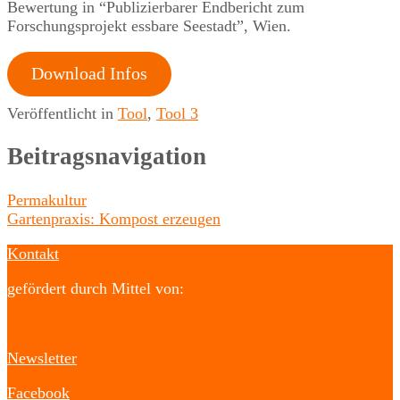
Bewertung in “Publizierbarer Endbericht zum
Forschungsprojekt essbare Seestadt”, Wien.
Download Infos
Veröffentlicht in
Tool
,
Tool 3
Beitragsnavigation
Permakultur
Gartenpraxis: Kompost erzeugen
Kontakt
gefördert durch Mittel von:
Newsletter
Facebook