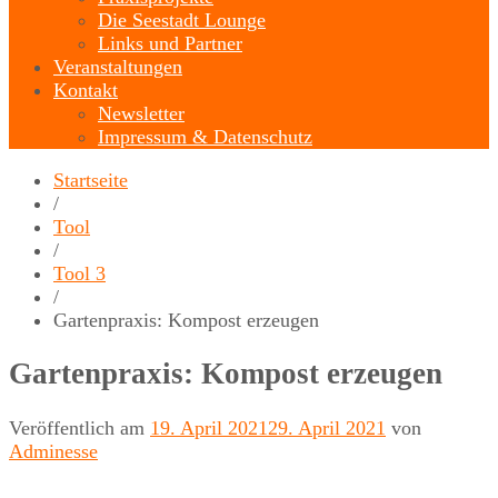
Die Seestadt Lounge
Links und Partner
Veranstaltungen
Kontakt
Newsletter
Impressum & Datenschutz
Startseite
/
Tool
/
Tool 3
/
Gartenpraxis: Kompost erzeugen
Gartenpraxis: Kompost erzeugen
Veröffentlich am
19. April 2021
29. April 2021
von
Adminesse