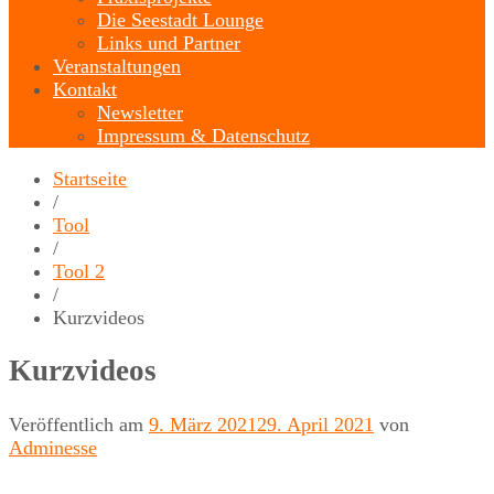
Die Seestadt Lounge
Links und Partner
Veranstaltungen
Kontakt
Newsletter
Impressum & Datenschutz
Startseite
/
Tool
/
Tool 2
/
Kurzvideos
Kurzvideos
Veröffentlich am
9. März 2021
29. April 2021
von
Adminesse